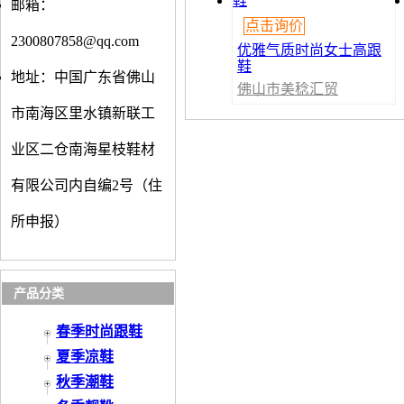
邮箱：
点击询价
2300807858@qq.com
优雅气质时尚女士高跟
鞋
地址：中国广东省佛山
佛山市美稔汇贸
易有限公司
市南海区里水镇新联工
业区二仓南海星枝鞋材
有限公司内自编2号（住
所申报）
产品分类
春季时尚跟鞋
夏季凉鞋
秋季潮鞋