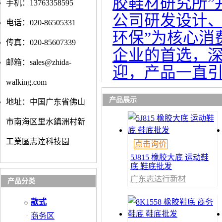
胶鞋材研究所”
手机：13763358595
公司研发设计、
电话：020-86505331
环保”为核心消
传真：020-85607339
企业的首选，
邮箱：sales@zhida-
迎，产品一直
walking.com
产品展示
地址：中国广东省佛山
市南海区里水鎮洲村新
工業區志達科技園
点击询价
5J815 橡胶大底 运动鞋
底 鞋底批发
广东志达行新材
产品分类
料有限公司
款式
商务区