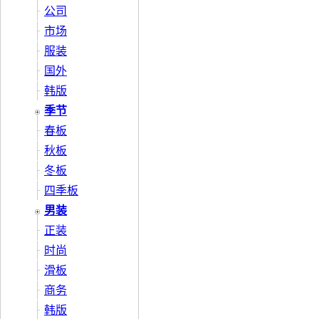
公司
市场
服装
国外
韩版
季节
春板
秋板
冬板
四季板
男装
正装
时尚
滑板
商务
韩版