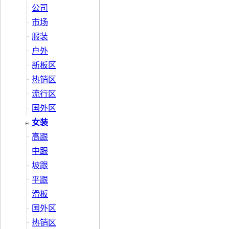
公司
市场
服装
户外
新板区
热销区
流行区
国外区
女装
高跟
中跟
坡跟
平跟
滑板
国外区
热销区