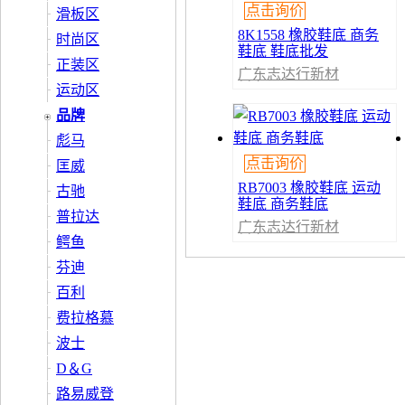
点击询价
滑板区
8K1558 橡胶鞋底 商务
时尚区
鞋底 鞋底批发
正装区
广东志达行新材
料有限公司
运动区
品牌
彪马
点击询价
匡威
RB7003 橡胶鞋底 运动
古驰
鞋底 商务鞋底
普拉达
广东志达行新材
料有限公司
鳄鱼
芬迪
百利
费拉格慕
波士
D＆G
路易威登