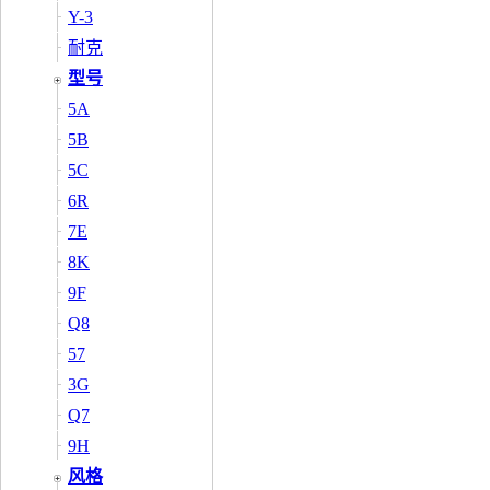
Y-3
耐克
型号
5A
5B
5C
6R
7E
8K
9F
Q8
57
3G
Q7
9H
风格